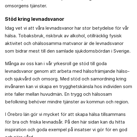
omsorgens tjänster.
Stöd kring levnadsvanor
Idag vet vi att våra levnadsvanor har stor betydelse för vår
hälsa. Tobaksbruk, riskbruk av alkohol, otillräcklig fysisk
aktivitet och ohälsosamma matvanor är de levnadsvanor
som bidrar mest till den samlade sjukdomsbördan i Sverige.
Många av oss kan i vår yrkesroll ge stöd till goda
levnadsvanor genom att arbeta med hälsofrämjande hälso-
och sjukvård och omsorg. Med stöd och samordning kring
invånaren kan vi skapa en trygghetskänsla hos individen som
inte faller mellan huvudmän. En trygg och hälsosam
befolkning behöver mindre tjänster av kommun och region.
I Örebro län gör vi mycket för att skapa hälsa tillsammans
för bra och friska levnadsår. På den här sidan kan du hitta
inspiration och goda exempel på insatser vi gör för en god