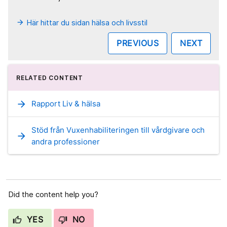
Här hittar du sidan hälsa och livsstil
arrow_forward
PREVIOUS
NEXT
RELATED CONTENT
arrow_forward
Rapport Liv & hälsa
Stöd från Vuxenhabiliteringen till vårdgivare och
arrow_forward
andra professioner
Did the content help you?
YES
NO