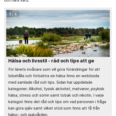
och nära vård.
1
/ 4
Hälsa och livsstil - råd och tips att ge
För länets invånare som vill göra förändringar för att
bibehålla och förbättra sin hälsa finns en webbsida
med samlade råd och tips. Sidan har uppdelade
kategorier; Alkohol, fysisk aktivitet, matvanor, psykisk
hälsa, stress och sömn samt tobak och nikotin. I varje
kategori finns det råd och tips om vad personen i fråga
kan göra själv samt vilket stöd som finns att få från
hälso- och sjukvården.