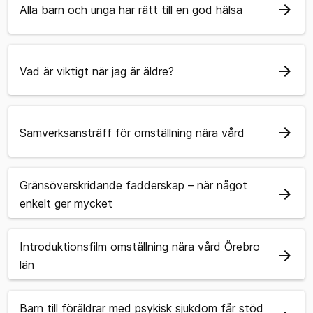
arrow_forward
Alla barn och unga har rätt till en god hälsa
arrow_forward
Vad är viktigt när jag är äldre?
arrow_forward
Samverksansträff för omställning nära vård
Gränsöverskridande fadderskap – när något
arrow_forward
enkelt ger mycket
Introduktionsfilm omställning nära vård Örebro
arrow_forward
län
Barn till föräldrar med psykisk sjukdom får stöd