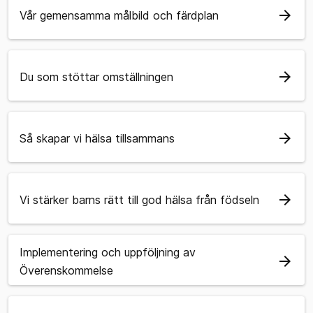
arrow_forward
Vår gemensamma målbild och färdplan
arrow_forward
Du som stöttar omställningen
arrow_forward
Så skapar vi hälsa tillsammans
arrow_forward
Vi stärker barns rätt till god hälsa från födseln
Implementering och uppföljning av
arrow_forward
Överenskommelse