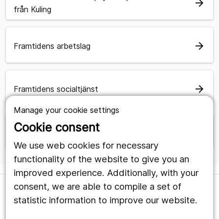
arrow_forward
från Kuling
arrow_forward
Framtidens arbetslag
arrow_forward
Framtidens socialtjänst
Manage your cookie settings
Cookie consent
arrow_forward
Framtidens beroendevård
We use web cookies for necessary
functionality of the website to give you an
improved experience. Additionally, with your
consent, we are able to compile a set of
statistic information to improve our website.
Hantering av personuppgifter