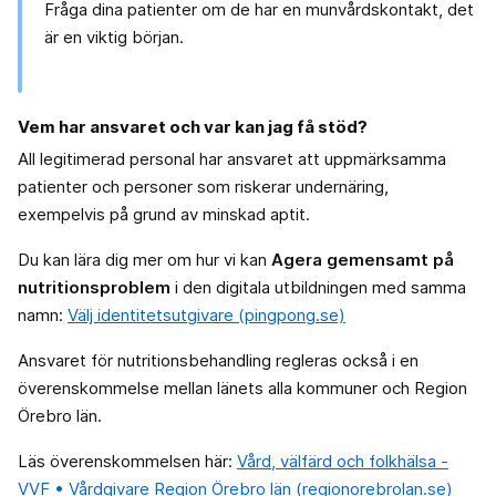
Fråga dina patienter om de har en munvårdskontakt, det
är en viktig början.
Vem har ansvaret och var kan jag få stöd?
All legitimerad personal har ansvaret att uppmärksamma
patienter och personer som riskerar undernäring,
exempelvis på grund av minskad aptit.
Du kan lära dig mer om hur vi kan
Agera gemensamt på
nutritionsproblem
i den digitala utbildningen med samma
namn:
Välj identitetsutgivare (pingpong.se)
Ansvaret för nutritionsbehandling regleras också i en
överenskommelse mellan länets alla kommuner och Region
Örebro län.
Läs överenskommelsen här:
Vård, välfärd och folkhälsa -
VVF • Vårdgivare Region Örebro län (regionorebrolan.se)