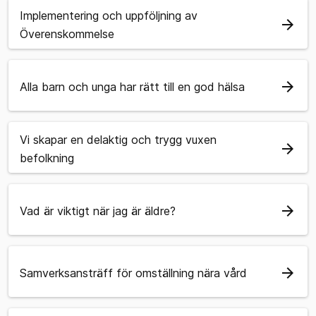
Implementering och uppföljning av
arrow_forward
Överenskommelse
arrow_forward
Alla barn och unga har rätt till en god hälsa
Vi skapar en delaktig och trygg vuxen
arrow_forward
befolkning
arrow_forward
Vad är viktigt när jag är äldre?
arrow_forward
Samverksansträff för omställning nära vård