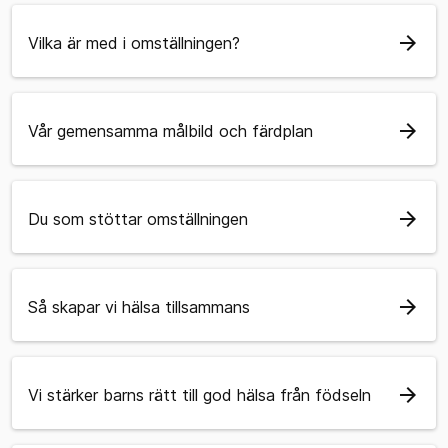
arrow_forward
Vilka är med i omställningen?
arrow_forward
Vår gemensamma målbild och färdplan
arrow_forward
Du som stöttar omställningen
arrow_forward
Så skapar vi hälsa tillsammans
arrow_forward
Vi stärker barns rätt till god hälsa från födseln