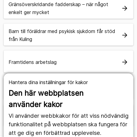
Gränsöverskridande fadderskap – när något
arrow_forward
enkelt ger mycket
Barn till föräldrar med psykisk sjukdom får stöd
arrow_forward
från Kuling
arrow_forward
Framtidens arbetslag
Hantera dina inställningar för kakor
arrow_forward
Framtidens socialtjänst
Den här webbplatsen
använder kakor
arrow_forward
Vi använder webbkakor för att viss nödvändig
Framtidens beroendevård
funktionalitet på webbplatsen ska fungera för
att ge dig en förbättrad upplevelse.